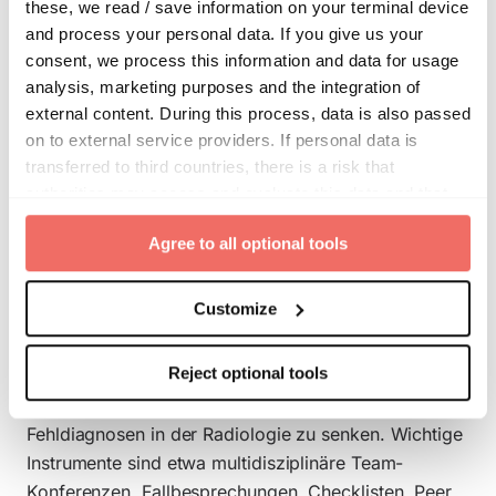
Schwachstellen bewusst sein und Schritt für Schritt
these, we read / save information on your terminal device
Lösungen erarbeiten.
and process your personal data. If you give us your
consent, we process this information and data for usage
analysis, marketing purposes and the integration of
2. Kommunikationsprozesse optimieren
external content. During this process, data is also passed
on to external service providers. If personal data is
transferred to third countries, there is a risk that
Radiologische Einrichtungen sind meist komplexe
authorities may access and evaluate this data and that
Organisationen und dadurch besonders anfällig für
your data subject rights cannot be enforced. By clicking
Kommunikationsprobleme. Diese können zur Folge
Agree to all optional tools
on "
Agree to all optional tools
", you give your express
haben, dass wichtige Informationen versickern,
consent to the storage of information in the terminal
Diagnosen verspätet gestellt werden oder
device and to the processing of your personal data.
Customize
zuweisende Stellen und PatientInnen keine klaren
Informationen erhalten. Eine Standardisierung und
This consent also includes the transfer to third countries.
Reject optional tools
Optimierung von Kommunikationsprozessen trägt
Your consent can be revoked at any time with effect for
daher wesentlich dazu bei, die Quoten von
the future. Further details can be found in our
Cookie
Fehldiagnosen in der Radiologie zu senken. Wichtige
Policy
and our
Privacy Policy
.
Instrumente sind etwa multidisziplinäre Team-
Konferenzen, Fallbesprechungen, Checklisten, Peer