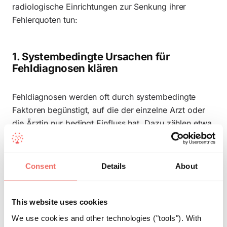
radiologische Einrichtungen zur Senkung ihrer
Fehlerquoten tun:
1. Systembedingte Ursachen für
Fehldiagnosen klären
Fehldiagnosen werden oft durch systembedingte
Faktoren begünstigt, auf die der einzelne Arzt oder
die Ärztin nur bedingt Einfluss hat. Dazu zählen etwa
Personalmangel
, ein hoher Workload, überlange
Dienstzeiten, häufige Ablenkungen, eine mangelnde
Standardisierung von Prozessen oder unklare
Consent
Details
About
Aufgaben- und Kompetenzverteilungen im Team.
Auch wenn es oft nicht leicht ist, suboptimale
Rahmenbedingungen sofort zu verändern, sollten
This website uses cookies
sich radiologische Einrichtungen dieser
We use cookies and other technologies ("tools"). With