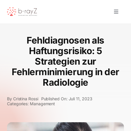
Skip
to
Toggle
content
Navigat
zur englischen Webseite
Fehldiagnosen als
Haftungsrisiko: 5
Blog
Strategien zur
Fehlerminimierung in der
Kontakt
Radiologie
Demo anfordern
By
Cristina Rossi
Published On: Juli 11, 2023
Categories:
Management
DE